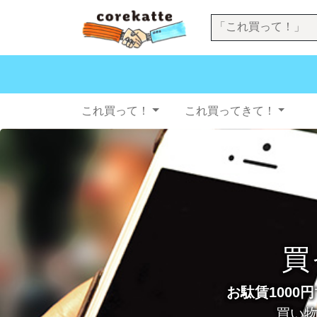
これ買って！
これ買ってきて！
買
お駄賃1000円
買い