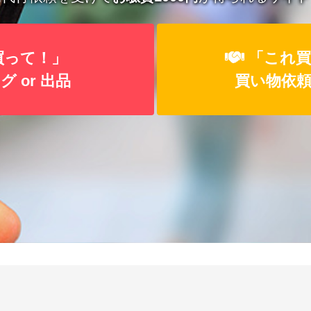
買って！」
「これ買
 or 出品
買い物依頼 